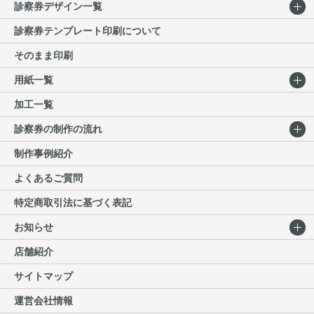
診察券デザイン一覧
その見直しを継続して図ることにより、
診察券テンプレート印刷について
個人情報の保護に努めてまいります。
4.株式会社シーガルギフトは、お客様の
そのまま印刷
個人情報については、上記利用目的を達
用紙一覧
成するため、業務委託先又は提携先に委
託する場合がございます。 その場合は、
加工一覧
個人情報の保護が十分に図られている企
診察券の制作の流れ
業を選定し、個人情報保護の契約を締結
する等、必要かつ適切な処置を実施いた
制作事例紹介
します。 なお、法令等に基づき、裁判
よくあるご質問
所・警察機関などの公的機関から開示の
要請があった場合については、当該公的
特定商取引法に基づく表記
機関に提供することがございます。
お知らせ
当社の個人情報の取扱に関するお問い合
せは下記までご連絡ください。
店舗紹介
株式会社シーガルギフト
サイトマップ
〒220-0004 横浜市西区北幸1-7-6日土地
運営会社情報
横浜西口第一ビル8階