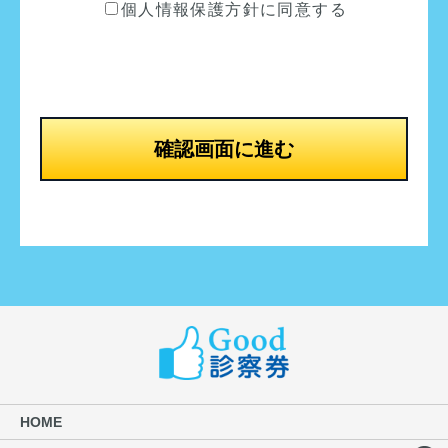
個人情報保護方針に同意する
し、お客様の大切な個人情報の保護に万
全を尽くします。
2.株式会社シーガルギフトは、お客様の
個人情報については、下記の目的の範囲
内で適正に取り扱いさせていただきま
す。
確認画面に進む
・お申込等のご本人の特定。
・ご請求のあった商品のお届け、必要な
ご案内状、ご挨拶状をお届けするため。
・電話・電子メール・郵送等各種媒体に
よりサービスに関する販売推奨・アンケ
ート調査及び、景品等の送付を行うた
め。
3.株式会社シーガルギフトは、お客様の
個人情報を適正に取り扱うため、社内規
定及び社内管理体制の整備、従業員の教
育、並びに個人情報への不正アクセスや
HOME
個人情報の紛失、破壊、改ざん及び漏洩
防止に関する適切な措置を行ない、また